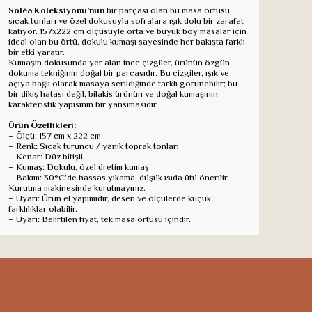
Soléa Koleksiyonu’nun
bir parçası olan bu masa örtüsü,
sıcak tonları ve özel dokusuyla sofralara ışık dolu bir zarafet
katıyor. 157x222 cm ölçüsüyle orta ve büyük boy masalar için
ideal olan bu örtü, dokulu kumaşı sayesinde her bakışta farklı
bir etki yaratır.
Kumaşın dokusunda yer alan ince çizgiler, ürünün özgün
dokuma tekniğinin doğal bir parçasıdır. Bu çizgiler, ışık ve
açıya bağlı olarak masaya serildiğinde farklı görünebilir; bu
bir dikiş hatası değil, bilakis ürünün ve doğal kumaşının
karakteristik yapısının bir yansımasıdır.
Ürün Özellikleri:
– Ölçü: 157 cm x 222 cm
– Renk: Sıcak turuncu / yanık toprak tonları
– Kenar: Düz bitişli
– Kumaş: Dokulu, özel üretim kumaş
– Bakım: 30°C’de hassas yıkama, düşük ısıda ütü önerilir.
Kurutma makinesinde kurutmayınız.
– Uyarı: Ürün el yapımıdır, desen ve ölçülerde küçük
farklılıklar olabilir.
– Uyarı: Belirtilen fiyat, tek masa örtüsü içindir.