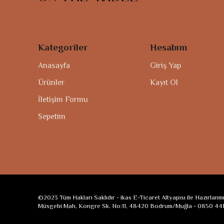
Kategoriler
Hesabım
Anasayfa
Giriş Yap
Ürünler
Kayıt Ol
İletişim Formu
Sepetim
©2023 Tüm Hakları Saklıdır - ikas E-Ticaret Altyapısı ile Hazırlanmış
Müsgebi Mah, Kongre Sk. No:11, 48420 Bodrum/Muğla - 0850 441