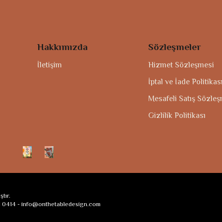
Hakkımızda
Sözleşmeler
İletişim
Hizmet Sözleşmesi
İptal ve İade Politikas
Mesafeli Satış Sözle
Gizlilik Politikası
tır.
 0414 -
info@onthetabledesign.com