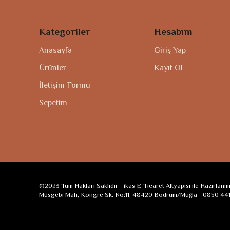
Kategoriler
Hesabım
Anasayfa
Giriş Yap
Ürünler
Kayıt Ol
İletişim Formu
Sepetim
©2023 Tüm Hakları Saklıdır - ikas E-Ticaret Altyapısı ile Hazırlanmış
Müsgebi Mah, Kongre Sk. No:11, 48420 Bodrum/Muğla - 0850 441