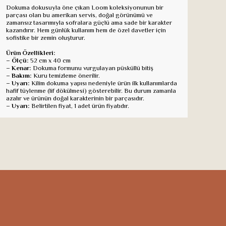
Dokuma dokusuyla öne çıkan Loom koleksiyonunun bir
parçası olan bu amerikan servis, doğal görünümü ve
zamansız tasarımıyla sofralara güçlü ama sade bir karakter
kazandırır. Hem günlük kullanım hem de özel davetler için
sofistike bir zemin oluşturur.
Ürün Özellikleri:
–
Ölçü:
52 cm x 40 cm
–
Kenar:
Dokuma formunu vurgulayan püsküllü bitiş
–
Bakım:
Kuru temizleme önerilir.
–
Uyarı:
Kilim dokuma yapısı nedeniyle ürün ilk kullanımlarda
hafif tüylenme (lif dökülmesi) gösterebilir. Bu durum zamanla
azalır ve ürünün doğal karakterinin bir parçasıdır.
–
Uyarı:
Belirtilen fiyat, 1 adet ürün fiyatıdır.