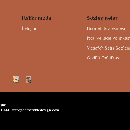
Hakkımızda
Sözleşmeler
İletişim
Hizmet Sözleşmesi
İptal ve İade Politikas
Mesafeli Satış Sözle
Gizlilik Politikası
tır.
 0414 -
info@onthetabledesign.com